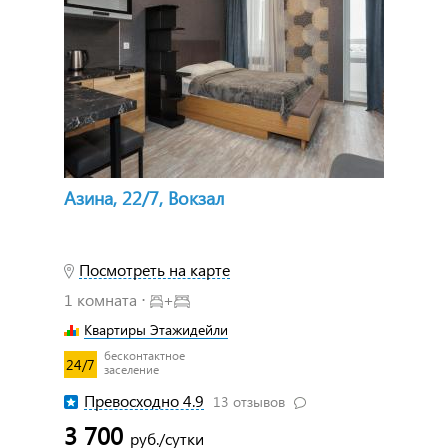
Азина, 22/7, Вокзал
Посмотреть на карте
1 комната ⋅
+
Квартиры Этажидейли
бесконтактное
24/7
заселение
Превосходно 4.9
13 отзывов
3 700
руб./сутки