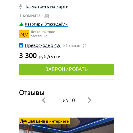
Посмотреть на карте
1 комната ⋅
Квартиры Этажидейли
бесконтактное
24/7
заселение
Превосходно 4.9
21 отзыв
3 300
руб./сутки
ЗАБРОНИРОВАТЬ
Отзывы
1
из 10
Лучшая цена
в интернете