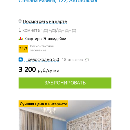
Степана Разина, 122, Автовокзал
Посмотреть на карте
1 комната ⋅
+
/
+
+
Квартиры Этажидейли
бесконтактное
24/7
заселение
Превосходно 5.0
18 отзывов
3 200
руб./сутки
ЗАБРОНИРОВАТЬ
Лучшая цена
в интернете