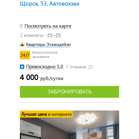
Щорса, 53, Автовокзал
Посмотреть на карте
2 комнаты ⋅
+
Квартиры Этажидейли
бесконтактное
24/7
заселение
Превосходно 5.0
7 отзывов
4 000
руб./сутки
ЗАБРОНИРОВАТЬ
Лучшая цена
в интернете