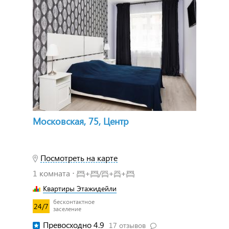
Московская, 75, Центр
Посмотреть на карте
1 комната ⋅
+
/
+
+
Квартиры Этажидейли
бесконтактное
24/7
заселение
Превосходно 4.9
17 отзывов