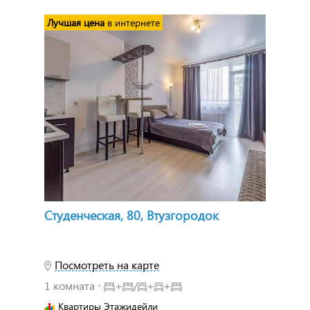
Лучшая цена
в интернете
Студенческая, 80, Втузгородок
Посмотреть на карте
1 комната ⋅
+
/
+
+
Квартиры Этажидейли