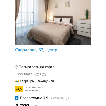
Свердлова, 32, Центр
Посмотреть на карте
1 комната ⋅
+
Квартиры Этажидейли
бесконтактное
24/7
заселение
Превосходно 4.9
4 отзыва
3 700