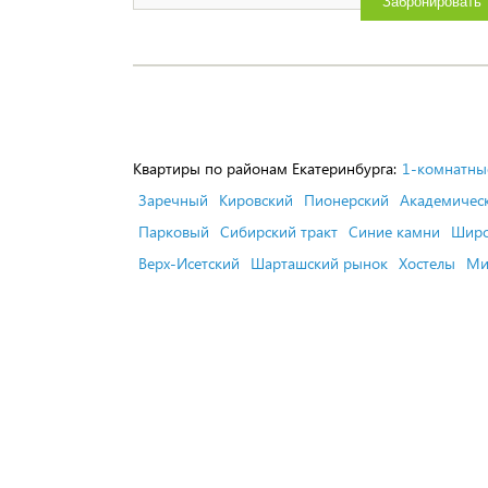
Забронировать
Квартиры по районам Екатеринбурга:
1-комнатны
Заречный
Кировский
Пионерский
Академичес
Парковый
Сибирский тракт
Синие камни
Широ
Верх-Исетский
Шарташский рынок
Хостелы
Ми