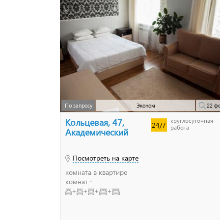
По запросу
Эконом
22 ф
Кольцевая, 47,
круглосуточная
24/7
работа
Академический
Посмотреть на карте
комната в квартире
комнат ⋅
+
+
+
+