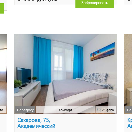
Забронировать
то
По запросу
Комфорт
23 фото
По 
Сахарова, 75,
К
Академический
А