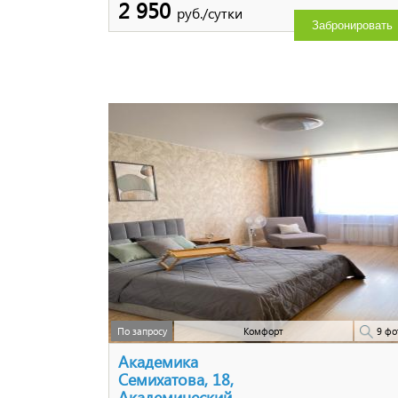
2 950
руб./сутки
Забронировать
По запросу
Комфорт
9 фо
Академика
Семихатова, 18,
Академический