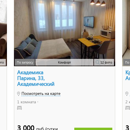
ото
По запросу
Комфорт
12 фото
По 
Академика
К
Парина, 33,
А
Академический
Посмотреть на карте
1 комната ⋅
2 
3 000
3
руб./сутки