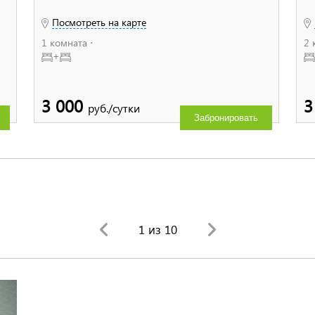
Посмотреть на карте
1 комната ⋅
2 
+
3 000
3
руб./сутки
Забронировать
1
из 10