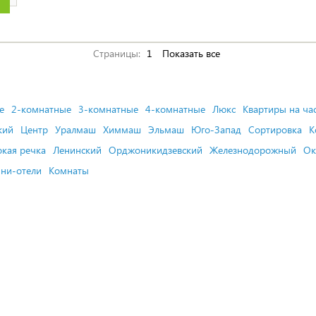
Страницы:
1
Показать все
е
2-комнатные
3-комнатные
4-комнатные
Люкс
Квартиры на ча
кий
Центр
Уралмаш
Химмаш
Эльмаш
Юго-Запад
Сортировка
К
кая речка
Ленинский
Орджоникидзевский
Железнодорожный
Ок
ни-отели
Комнаты