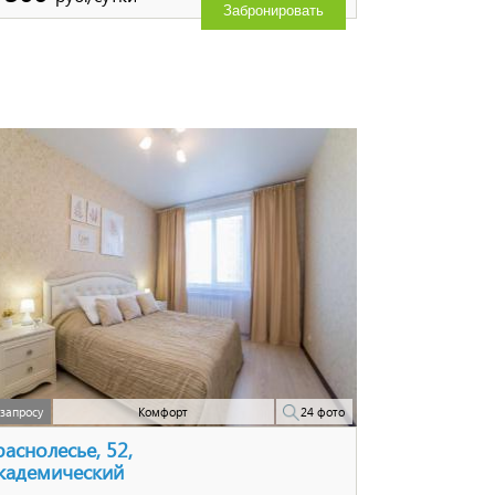
Забронировать
запросу
Комфорт
24 фото
раснолесье, 52,
кадемический