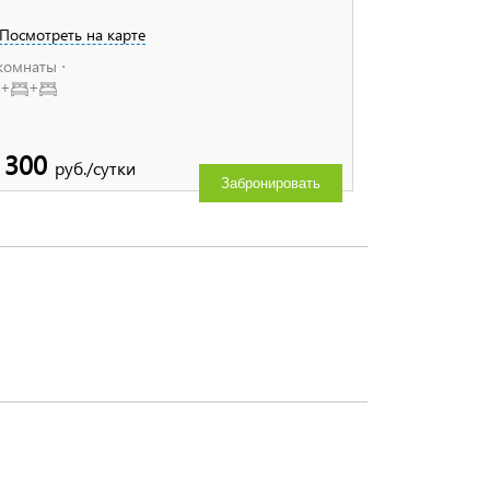
Посмотреть на карте
комнаты ⋅
+
+
 300
руб./сутки
Забронировать