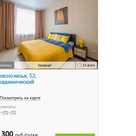
запросу
Комфорт
33 фото
раснолесья, 52,
кадемический
Посмотреть на карте
комнаты ⋅
+
+
 300
руб./сутки