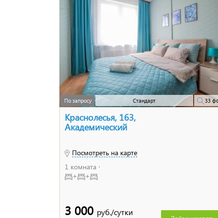
По запросу
Стандарт
33 ф
Краснолесья, 163,
Академический
Посмотреть на карте
1 комната ⋅
+
+
3 000
руб./сутки