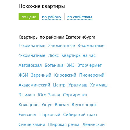
Похожие квартиры
по цене
по району
по свойствам
Квартиры по районам Екатеринбурга:
1-комнатные
2-комнатные
3-комнатные
4-комнатные
Люкс
Квартиры на час
Автовокзал
Ботаника
ВИЗ
Вторчермет
ЖБИ
Заречный
Кировский
Пионерский
Академический
Центр
Уралмаш
Химмаш
Эльмаш
Юго-Запад
Сортировка
Кольцово
Уктус
Вокзал
Втузгородок
Елизавет
Парковый
Сибирский тракт
Синие камни
Широкая речка
Ленинский