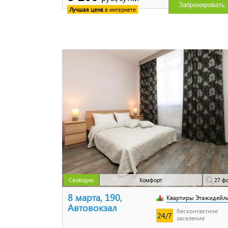
Забронировать
Лучшая цена
в интернете
Свободно
Комфорт
27 ф
8 марта, 190,
Квартиры Этажидейл
Автовокзал
бесконтактное
24/7
заселение