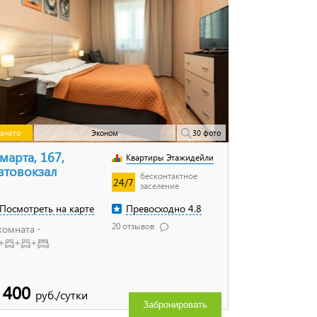
анято
Эконом
30 фото
 марта, 167,
Квартиры Этажидейли
втовокзал
бесконтактное
24/7
заселение
Посмотреть на карте
Превосходно 4.8
20 отзывов
комната ⋅
+
+
+
 400
руб./сутки
Забронировать