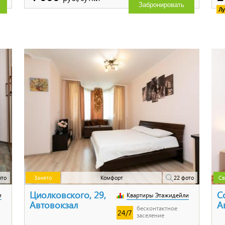
Забронировать
Лу
ото
Занято
Комфорт
22 фото
Св
Циолковского, 29,
С
и
Квартиры Этажидейли
Автовокзал
А
бесконтактное
24/7
заселение