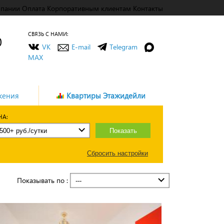
мпании
Оплата
Корпоративным клиентам
Контакты
СВЯЗЬ С НАМИ:
0
VK
E-mail
Telegram
MAX
жения
Квартиры Этажидейли
НА:
Показать
Сбросить настройки
Показывать по :