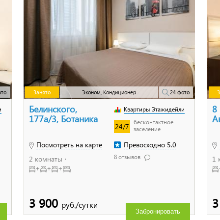
ото
Занято
Эконом, Кондиционер
24 фото
З
Белинского,
8
и
Квартиры Этажидейли
177а/3, Ботаника
А
бесконтактное
24/7
заселение
Посмотреть на карте
Превосходно 5.0
8 отзывов
2 комнаты ⋅
1 
+
+
+
3 900
3
руб./сутки
Забронировать