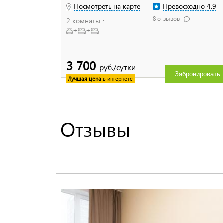
Посмотреть на карте
Превосходно 4.9
8 отзывов
2 комнаты ⋅
+
+
3 700
руб./сутки
Забронировать
Лучшая цена
в интернете
Отзывы