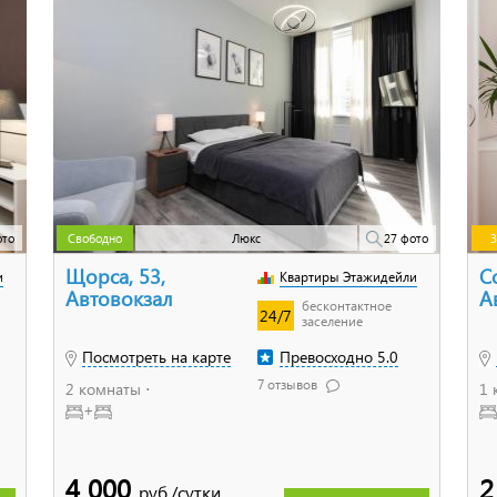
ото
Свободно
Люкс
27 фото
З
Щорса, 53,
С
и
Квартиры Этажидейли
Автовокзал
А
бесконтактное
24/7
заселение
Посмотреть на карте
Превосходно 5.0
7 отзывов
2 комнаты ⋅
1 
+
4 000
2
руб./сутки