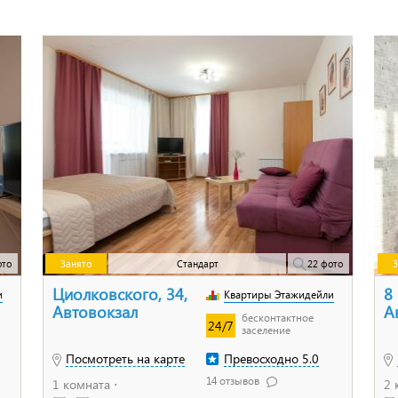
ото
Занято
Стандарт
22 фото
З
Циолковского, 34,
8
и
Квартиры Этажидейли
Автовокзал
А
бесконтактное
24/7
заселение
Посмотреть на карте
Превосходно 5.0
14 отзывов
1 комната ⋅
2 