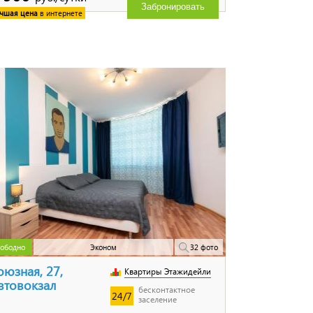
Забронировать
чшая цена
в интернете
ободно
Эконом
32 фото
оюзная, 27,
Квартиры Этажидейли
втовокзал
бесконтактное
24/7
заселение