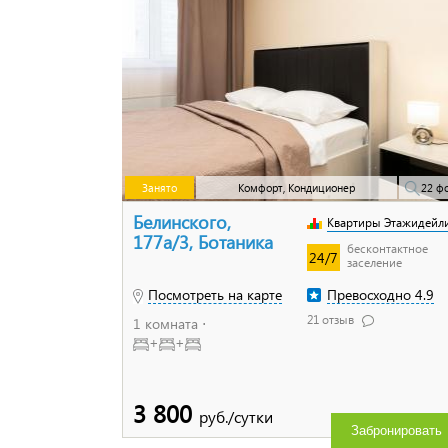
Занято
Комфорт, Кондиционер
22 ф
Белинского,
Квартиры Этажидейл
177а/3, Ботаника
бесконтактное
24/7
заселение
Посмотреть на карте
Превосходно 4.9
21 отзыв
1 комната ⋅
+
+
3 800
руб./сутки
Забронировать