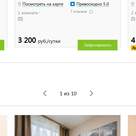
Посмотреть на карте
Превосходно 5.0
7 отзывов
1 комната ⋅
2 
3 200
4
руб./сутки
Забронировать
Лу
1
из 10