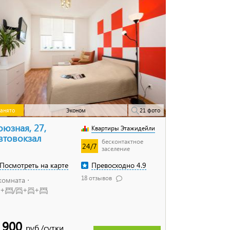
анято
Эконом
21 фото
оюзная, 27,
Квартиры Этажидейли
втовокзал
бесконтактное
24/7
заселение
Посмотреть на карте
Превосходно 4.9
18 отзывов
комната ⋅
+
/
+
+
 900
руб./сутки