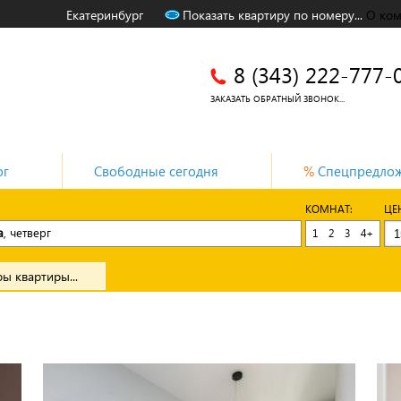
Екатеринбург
Показать квартиру по номеру...
О ко
8 (343) 222-777-
ЗАКАЗАТЬ ОБРАТНЫЙ ЗВОНОК...
ог
Свободные сегодня
%
Спецпредло
КОМНАТ:
ЦЕ
а
, четверг
1
2
3
4+
ы квартиры...