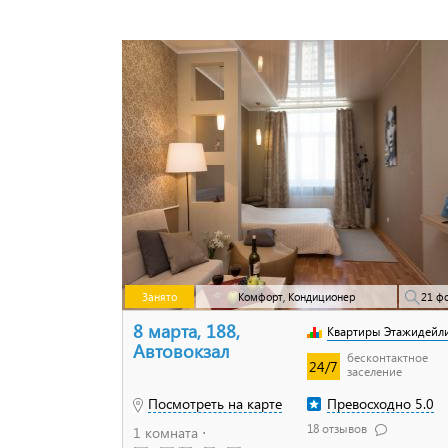
Занято
Комфорт, Кондиционер
21 ф
8 марта, 188,
Квартиры Этажидейл
Автовокзал
бесконтактное
24/7
заселение
Посмотреть на карте
Превосходно 5.0
18 отзывов
1 комната ⋅