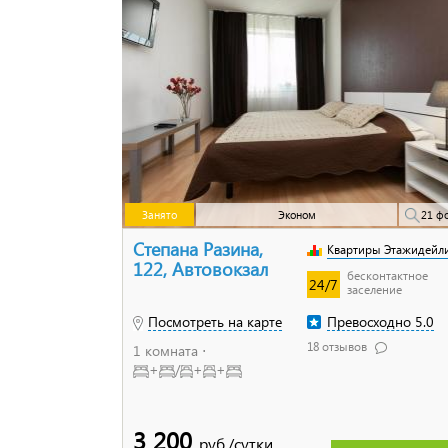
Занято
Эконом
21 ф
Степана Разина,
Квартиры Этажидейл
122, Автовокзал
бесконтактное
24/7
заселение
Посмотреть на карте
Превосходно 5.0
18 отзывов
1 комната ⋅
+
/
+
+
3 200
руб./сутки