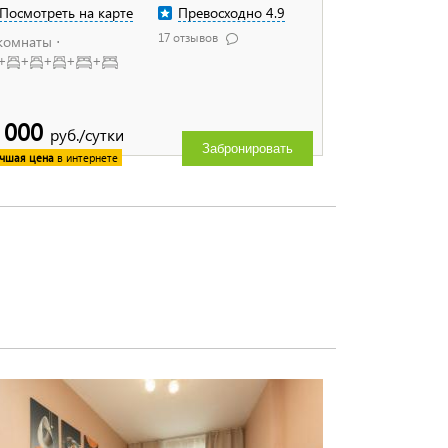
Посмотреть на карте
Превосходно 4.9
17 отзывов
комнаты ⋅
+
+
+
+
+
 000
руб./сутки
Забронировать
чшая цена
в интернете