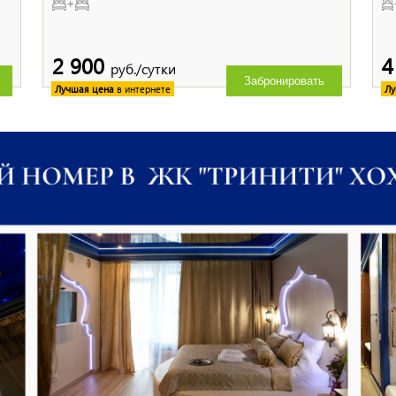
+
2 900
4
руб./сутки
Забронировать
Лучшая цена
в интернете
Лу