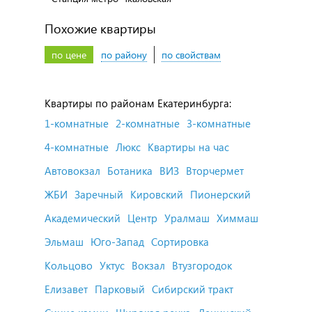
Похожие квартиры
по цене
по району
по свойствам
Квартиры по районам Екатеринбурга:
1-комнатные
2-комнатные
3-комнатные
4-комнатные
Люкс
Квартиры на час
Автовокзал
Ботаника
ВИЗ
Вторчермет
ЖБИ
Заречный
Кировский
Пионерский
Академический
Центр
Уралмаш
Химмаш
Эльмаш
Юго-Запад
Сортировка
Кольцово
Уктус
Вокзал
Втузгородок
Елизавет
Парковый
Сибирский тракт