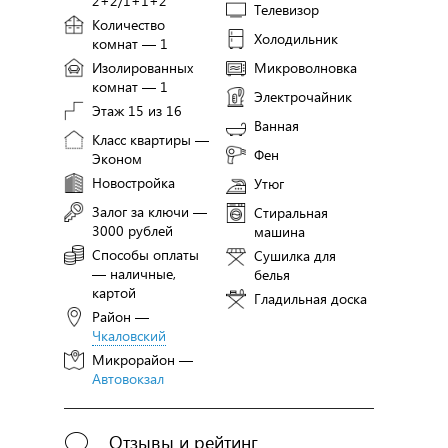
2+2/1+1+2
Телевизор
Количество
Холодильник
комнат — 1
Изолированных
Микроволновка
комнат — 1
Электрочайник
Этаж 15 из 16
Ванная
Класс квартиры —
Фен
Эконом
Новостройка
Утюг
Залог за ключи —
Стиральная
3000 рублей
машина
Способы оплаты
Сушилка для
— наличные,
белья
картой
Гладильная доска
Район —
Чкаловский
Микрорайон —
Автовокзал
Отзывы и рейтинг