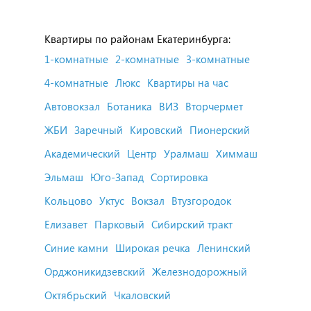
Квартиры по районам Екатеринбурга:
1-комнатные
2-комнатные
3-комнатные
4-комнатные
Люкс
Квартиры на час
Автовокзал
Ботаника
ВИЗ
Вторчермет
ЖБИ
Заречный
Кировский
Пионерский
Академический
Центр
Уралмаш
Химмаш
Эльмаш
Юго-Запад
Сортировка
Кольцово
Уктус
Вокзал
Втузгородок
Елизавет
Парковый
Сибирский тракт
Синие камни
Широкая речка
Ленинский
Орджоникидзевский
Железнодорожный
Октябрьский
Чкаловский