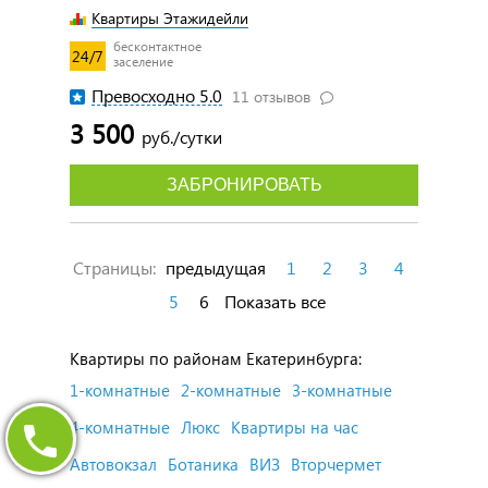
Квартиры Этажидейли
бесконтактное
24/7
заселение
Превосходно 5.0
11 отзывов
3 500
руб./сутки
ЗАБРОНИРОВАТЬ
Страницы:
предыдущая
1
2
3
4
5
6
Показать все
Квартиры по районам Екатеринбурга:
1-комнатные
2-комнатные
3-комнатные
4-комнатные
Люкс
Квартиры на час
Автовокзал
Ботаника
ВИЗ
Вторчермет