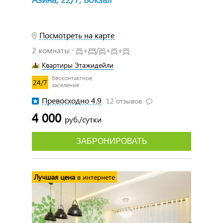
Посмотреть на карте
2 комнаты ⋅
+
/
+
+
Квартиры Этажидейли
бесконтактное
24/7
заселение
Превосходно 4.9
12 отзывов
4 000
руб./сутки
ЗАБРОНИРОВАТЬ
Лучшая цена
в интернете