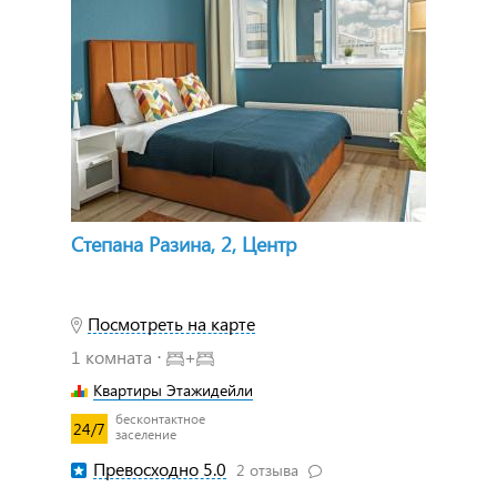
Степана Разина, 2, Центр
Посмотреть на карте
1 комната ⋅
+
Квартиры Этажидейли
бесконтактное
24/7
заселение
Превосходно 5.0
2 отзыва