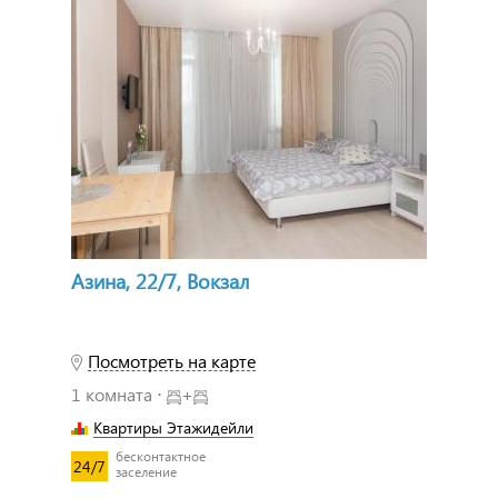
Азина, 22/7, Вокзал
Посмотреть на карте
1 комната ⋅
+
Квартиры Этажидейли
бесконтактное
24/7
заселение