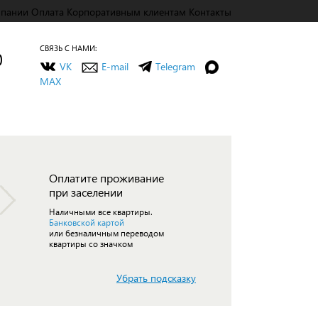
мпании
Оплата
Корпоративным клиентам
Контакты
СВЯЗЬ С НАМИ:
0
VK
E-mail
Telegram
MAX
Оплатите проживание
при заселении
Наличными все квартиры.
Банковской картой
или безналичным переводом
квартиры со значком
Убрать подсказку