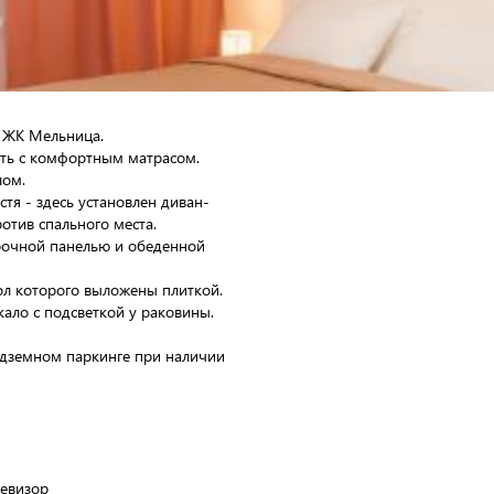
 ЖК Мельница.
ать с комфортным матрасом.
лом.
стя - здесь установлен диван-
ротив спального места.
арочной панелью и обеденной
ол которого выложены плиткой.
ало с подсветкой у раковины.
одземном паркинге при наличии
левизор