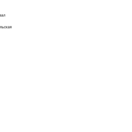
зал
льская