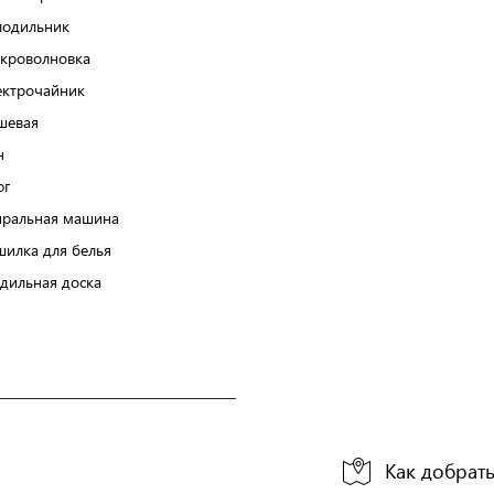
лодильник
кроволновка
ектрочайник
шевая
н
юг
иральная машина
шилка для белья
адильная доска
Как добрать