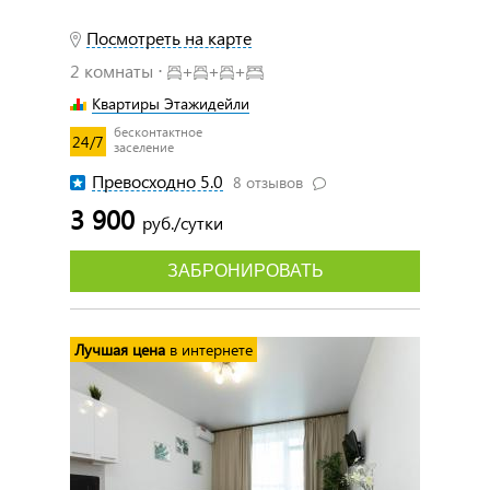
Посмотреть на карте
2 комнаты ⋅
+
+
+
Квартиры Этажидейли
бесконтактное
24/7
заселение
Превосходно 5.0
8 отзывов
3 900
руб./сутки
ЗАБРОНИРОВАТЬ
Лучшая цена
в интернете