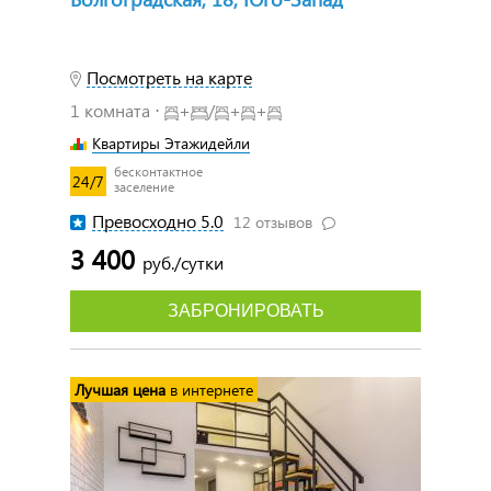
Посмотреть на карте
1 комната ⋅
+
/
+
+
Квартиры Этажидейли
бесконтактное
24/7
заселение
Превосходно 5.0
12 отзывов
3 400
руб./сутки
ЗАБРОНИРОВАТЬ
Лучшая цена
в интернете