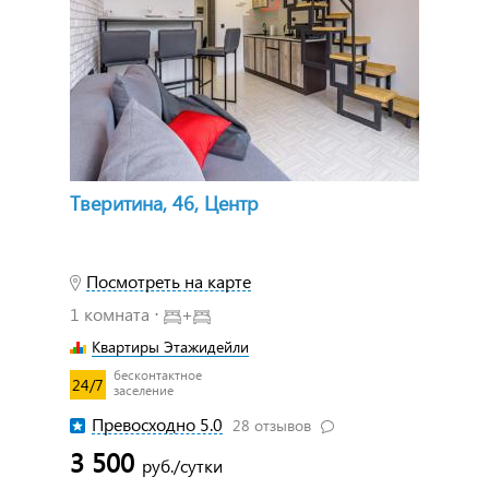
Тверитина, 46, Центр
Посмотреть на карте
1 комната ⋅
+
Квартиры Этажидейли
бесконтактное
24/7
заселение
Превосходно 5.0
28 отзывов
3 500
руб./сутки