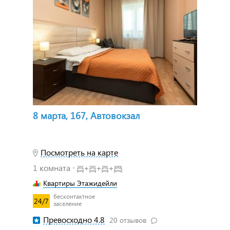
8 марта, 167, Автовокзал
Посмотреть на карте
1 комната ⋅
+
+
+
Квартиры Этажидейли
бесконтактное
24/7
заселение
Превосходно 4.8
20 отзывов