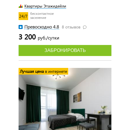
Квартиры Этажидейли
бесконтактное
24/7
заселение
Превосходно 4.8
8 отзывов
3 200
руб./сутки
ЗАБРОНИРОВАТЬ
Лучшая цена
в интернете