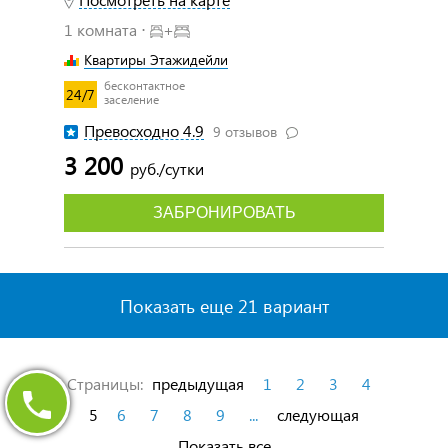
1 комната ⋅
+
Квартиры Этажидейли
бесконтактное
24/7
заселение
Превосходно 4.9
9 отзывов
3 200
руб./сутки
ЗАБРОНИРОВАТЬ
Показать еще 21 вариант
Страницы:
предыдущая
1
2
3
4
5
6
7
8
9
...
следующая
Показать все