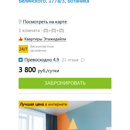
Белинского, 177а/3, Ботаника
Посмотреть на карте
1 комната ⋅
+
+
Квартиры Этажидейли
бесконтактное
24/7
заселение
Превосходно 4.9
21 отзыв
3 800
руб./сутки
ЗАБРОНИРОВАТЬ
Лучшая цена
в интернете