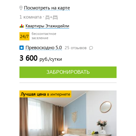
Посмотреть на карте
1 комната ⋅
+
Квартиры Этажидейли
бесконтактное
24/7
заселение
Превосходно 5.0
25 отзывов
3 600
руб./сутки
ЗАБРОНИРОВАТЬ
Лучшая цена
в интернете