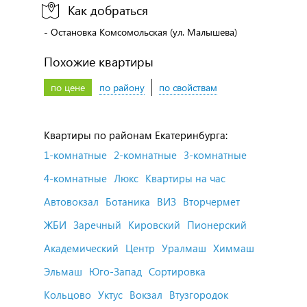
Как добраться
- Остановка Комсомольская (ул. Малышева)
Похожие квартиры
по цене
по району
по свойствам
Квартиры по районам Екатеринбурга:
1-комнатные
2-комнатные
3-комнатные
4-комнатные
Люкс
Квартиры на час
Автовокзал
Ботаника
ВИЗ
Вторчермет
ЖБИ
Заречный
Кировский
Пионерский
Академический
Центр
Уралмаш
Химмаш
Эльмаш
Юго-Запад
Сортировка
Кольцово
Уктус
Вокзал
Втузгородок