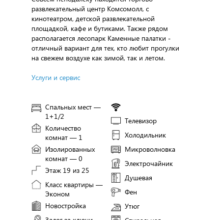
развлекательный центр Комсомолл, с
кинотеатром, детской развлекательной
площадкой, кафе и бутиками. Также рядом
располагается лесопарк Каменные палатки -
отличный вариант для тех, кто любит прогулки
на свежем воздухе как зимой, так и летом.
Услуги и сервис
Спальных мест —
1+1/2
Телевизор
Количество
Холодильник
комнат — 1
Изолированных
Микроволновка
комнат — 0
Электрочайник
Этаж 19 из 25
Душевая
Класс квартиры —
Фен
Эконом
Новостройка
Утюг
Залог за ключи —