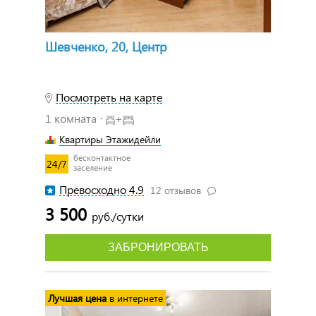
Шевченко, 20, Центр
Посмотреть на карте
1 комната ⋅
+
Квартиры Этажидейли
бесконтактное
24/7
заселение
Превосходно 4.9
12 отзывов
3 500
руб./сутки
ЗАБРОНИРОВАТЬ
Лучшая цена
в интернете