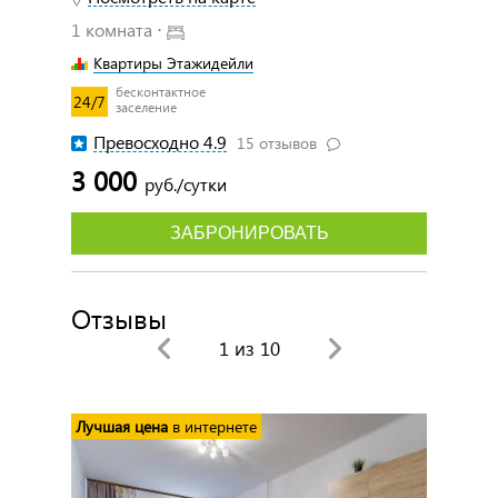
1 комната ⋅
Квартиры Этажидейли
бесконтактное
24/7
заселение
Превосходно 4.9
15 отзывов
3 000
руб./сутки
ЗАБРОНИРОВАТЬ
Отзывы
1
из 10
Лучшая цена
в интернете