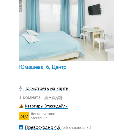
Юмашева, 6, Центр
Посмотреть на карте
1 комната ⋅
+
/
Квартиры Этажидейли
бесконтактное
24/7
заселение
Превосходно 4.9
26 отзывов