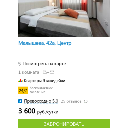
Малышева, 42а, Центр
Посмотреть на карте
1 комната ⋅
+
Квартиры Этажидейли
бесконтактное
24/7
заселение
Превосходно 5.0
25 отзывов
3 600
руб./сутки
ЗАБРОНИРОВАТЬ