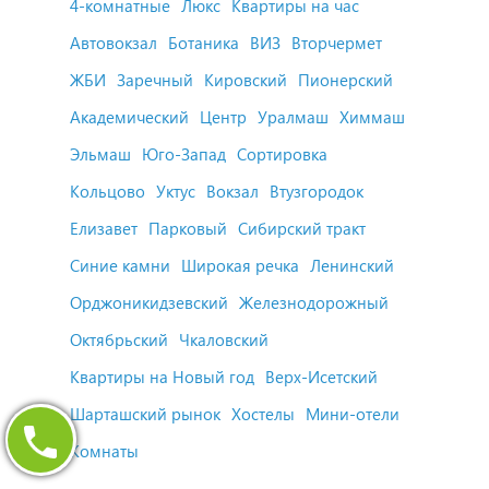
4-комнатные
Люкс
Квартиры на час
Автовокзал
Ботаника
ВИЗ
Вторчермет
ЖБИ
Заречный
Кировский
Пионерский
Академический
Центр
Уралмаш
Химмаш
Эльмаш
Юго-Запад
Сортировка
Кольцово
Уктус
Вокзал
Втузгородок
Елизавет
Парковый
Сибирский тракт
Синие камни
Широкая речка
Ленинский
Орджоникидзевский
Железнодорожный
Октябрьский
Чкаловский
Квартиры на Новый год
Верх-Исетский
Шарташский рынок
Хостелы
Мини-отели
Комнаты