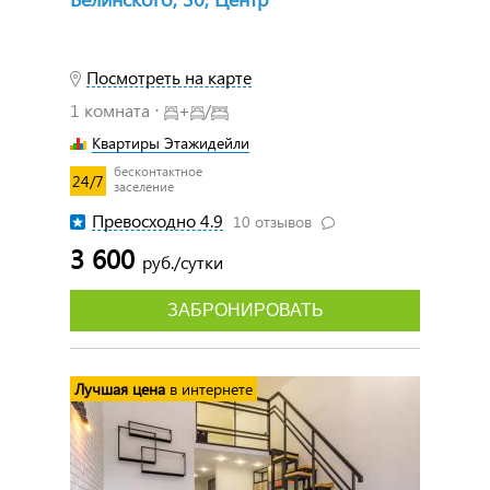
Посмотреть на карте
1 комната ⋅
+
/
Квартиры Этажидейли
бесконтактное
24/7
заселение
Превосходно 4.9
10 отзывов
3 600
руб./сутки
ЗАБРОНИРОВАТЬ
Лучшая цена
в интернете