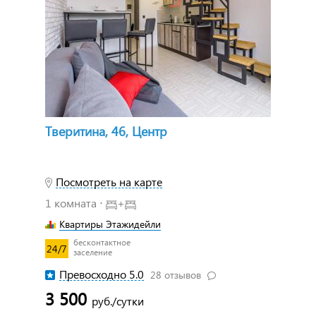
Тверитина, 46, Центр
Посмотреть на карте
1 комната ⋅
+
Квартиры Этажидейли
бесконтактное
24/7
заселение
Превосходно 5.0
28 отзывов
3 500
руб./сутки