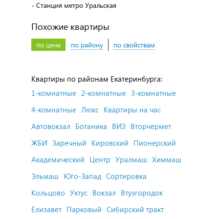
- Станция метро Уральская
Похожие квартиры
по цене
по району
по свойствам
Квартиры по районам Екатеринбурга:
1-комнатные
2-комнатные
3-комнатные
4-комнатные
Люкс
Квартиры на час
Автовокзал
Ботаника
ВИЗ
Вторчермет
ЖБИ
Заречный
Кировский
Пионерский
Академический
Центр
Уралмаш
Химмаш
Эльмаш
Юго-Запад
Сортировка
Кольцово
Уктус
Вокзал
Втузгородок
Елизавет
Парковый
Сибирский тракт