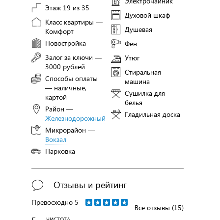
Электрочайник
Этаж 19 из 35
Духовой шкаф
Класс квартиры —
Душевая
Комфорт
Новостройка
Фен
Залог за ключи —
Утюг
3000 рублей
Стиральная
Способы оплаты
машина
— наличные,
Сушилка для
картой
белья
Район —
Гладильная доска
Железнодорожный
Микрорайон —
Вокзал
Парковка
Отзывы и рейтинг
Превосходно
5
Все отзывы (15)
ЧИСТОТА