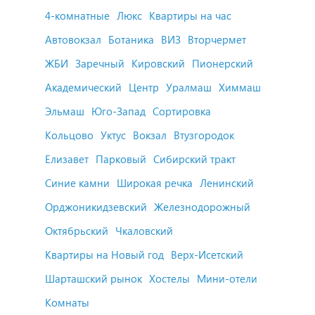
4-комнатные
Люкс
Квартиры на час
Автовокзал
Ботаника
ВИЗ
Вторчермет
ЖБИ
Заречный
Кировский
Пионерский
Академический
Центр
Уралмаш
Химмаш
Эльмаш
Юго-Запад
Сортировка
Кольцово
Уктус
Вокзал
Втузгородок
Елизавет
Парковый
Сибирский тракт
Синие камни
Широкая речка
Ленинский
Орджоникидзевский
Железнодорожный
Октябрьский
Чкаловский
Квартиры на Новый год
Верх-Исетский
Шарташский рынок
Хостелы
Мини-отели
Комнаты