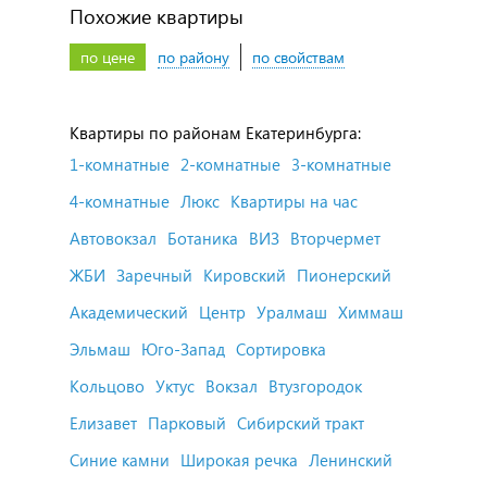
Похожие квартиры
по цене
по району
по свойствам
Квартиры по районам Екатеринбурга:
1-комнатные
2-комнатные
3-комнатные
4-комнатные
Люкс
Квартиры на час
Автовокзал
Ботаника
ВИЗ
Вторчермет
ЖБИ
Заречный
Кировский
Пионерский
Академический
Центр
Уралмаш
Химмаш
Эльмаш
Юго-Запад
Сортировка
Кольцово
Уктус
Вокзал
Втузгородок
Елизавет
Парковый
Сибирский тракт
Синие камни
Широкая речка
Ленинский