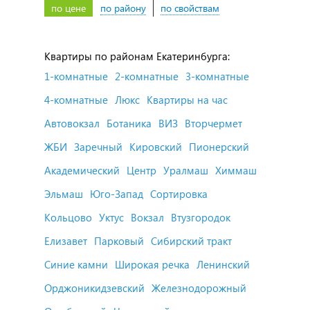
по цене
по району
по свойствам
Квартиры по районам Екатеринбурга:
1-комнатные
2-комнатные
3-комнатные
4-комнатные
Люкс
Квартиры на час
Автовокзал
Ботаника
ВИЗ
Вторчермет
ЖБИ
Заречный
Кировский
Пионерский
Академический
Центр
Уралмаш
Химмаш
Эльмаш
Юго-Запад
Сортировка
Кольцово
Уктус
Вокзал
Втузгородок
Елизавет
Парковый
Сибирский тракт
Синие камни
Широкая речка
Ленинский
Орджоникидзевский
Железнодорожный