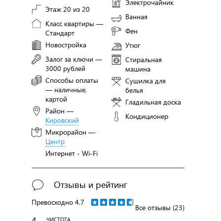
Электрочайник
Этаж 20 из 20
Ванная
Класс квартиры —
Фен
Стандарт
Новостройка
Утюг
Залог за ключи —
Стиральная
3000 рублей
машина
Способы оплаты
Сушилка для
— наличные,
белья
картой
Гладильная доска
Район —
Кондиционер
Кировский
Микрорайон —
Центр
Интернет - Wi-Fi
Отзывы и рейтинг
Превосходно
4.7
Все отзывы (23)
4
ЧИСТОТА