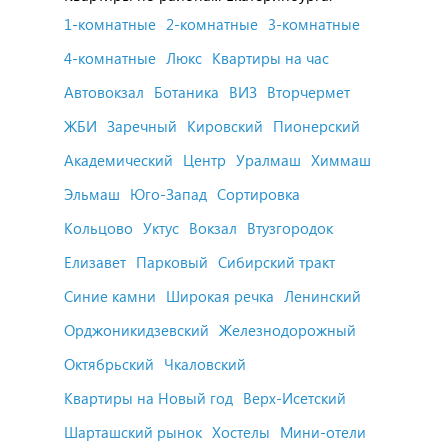
1-комнатные
2-комнатные
3-комнатные
4-комнатные
Люкс
Квартиры на час
Автовокзал
Ботаника
ВИЗ
Вторчермет
ЖБИ
Заречный
Кировский
Пионерский
Академический
Центр
Уралмаш
Химмаш
Эльмаш
Юго-Запад
Сортировка
Кольцово
Уктус
Вокзал
Втузгородок
Елизавет
Парковый
Сибирский тракт
Синие камни
Широкая речка
Ленинский
Орджоникидзевский
Железнодорожный
Октябрьский
Чкаловский
Квартиры на Новый год
Верх-Исетский
Шарташский рынок
Хостелы
Мини-отели