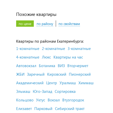
Похожие квартиры
по цене
по району
по свойствам
Квартиры по районам Екатеринбурга:
1-комнатные
2-комнатные
3-комнатные
4-комнатные
Люкс
Квартиры на час
Автовокзал
Ботаника
ВИЗ
Вторчермет
ЖБИ
Заречный
Кировский
Пионерский
Академический
Центр
Уралмаш
Химмаш
Эльмаш
Юго-Запад
Сортировка
Кольцово
Уктус
Вокзал
Втузгородок
Елизавет
Парковый
Сибирский тракт