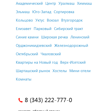
Академический
Центр
Уралмаш
Химмаш
Эльмаш
Юго-Запад
Сортировка
Кольцово
Уктус
Вокзал
Втузгородок
Елизавет
Парковый
Сибирский тракт
Синие камни
Широкая речка
Ленинский
Орджоникидзевский
Железнодорожный
Октябрьский
Чкаловский
Квартиры на Новый год
Верх-Исетский
Шарташский рынок
Хостелы
Мини-отели
Комнаты
8 (343) 222-777-0
заказать обратный звонок...